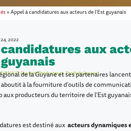
tés
»
Appel à candidatures aux acteurs de l’Est guyanais
 24, 2022
 candidatures aux act
t guyanais
égional de la Guyane et ses partenaires lancent
UYANAIS
,
Guyane
,
Producteurs
,
Produits locaux
 aboutit à la fourniture d’outils de communicat
logo aux producteurs du territoire de l’Est guyana
idatures est destiné aux
acteurs dynamiques 