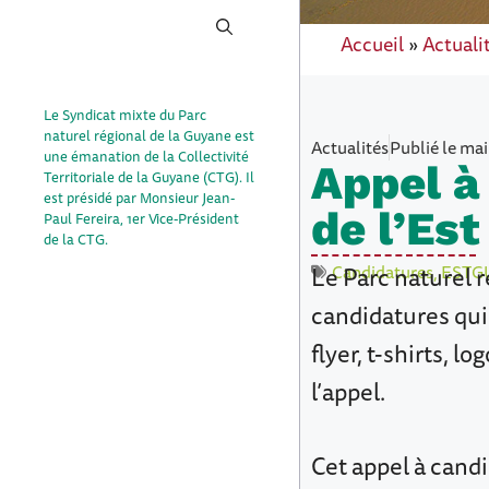
Accueil
»
Actuali
Le Syndicat mixte du Parc
naturel régional de la Guyane est
Actualités
Publié le
mai
une émanation de la Collectivité
Appel à
Territoriale de la Guyane (CTG). Il
est présidé par Monsieur Jean-
de l’Es
Paul Fereira, 1er Vice-Président
de la CTG.
Le Parc naturel r
Candidatures
,
ESTG
candidatures qui
flyer, t-shirts, 
l’appel.
Cet appel à cand