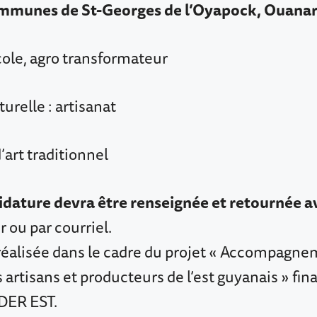
communes de St-Georges de l’Oyapock, Ouanary
cole, agro transformateur
turelle : artisanat
d’art traditionnel
idature devra être renseignée et retournée av
er ou par courriel.
 réalisée dans le cadre du projet « Accompagne
 artisans et producteurs de l’est guyanais » fin
ER EST.