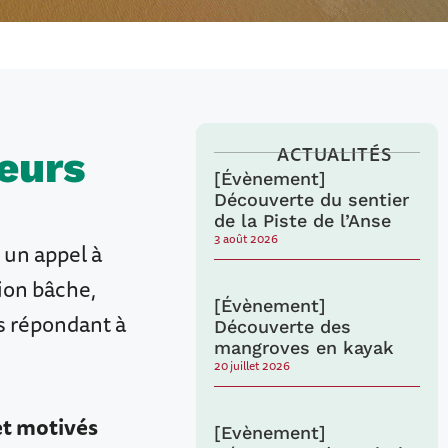
ACTUALITÉS
eurs
[Évènement]
Découverte du sentier
de la Piste de l’Anse
3 août 2026
 un appel à
ion bâche,
[Évènement]
is répondant à
Découverte des
mangroves en kayak
20 juillet 2026
et motivés
[Evènement]